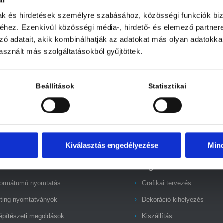
mak és hirdetések személyre szabásához, közösségi funkciók biz
hez. Ezenkívül közösségi média-, hirdető- és elemező partner
zó adatait, akik kombinálhatják az adatokat más olyan adatokka
sznált más szolgáltatásokból gyűjtöttek.
Beállítások
Statisztikai
Kiválasztás engedélyezése
Min
kek
Szolgáltatások
ormátumú nyomtatás
Grafikai tervezés
ting nyomtatványok
Dekoráció kihelyezés
építészeti megoldások
Kiszállítás