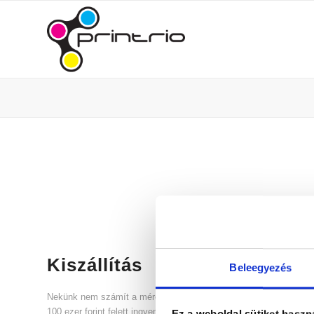
Kiszállítás
Beleegyezés
Nekünk nem számít a méret! Szívesen házhoz szállítjuk megrend
100 ezer forint felett ingyenesen Budapest területén.
Ez a weboldal sütiket haszn