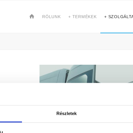
RÓLUNK
+ TERMÉKEK
+ SZOLGÁLT
Részletek
elését,
ál