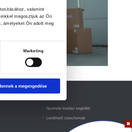
tosításához, valamint
einkkel megosztjuk az Ön
l, amelyeket Ön adott meg
Marketing
dennek a megengedése
Letöltések
Nyomdai leadási segédlet
Letölthető stancformák