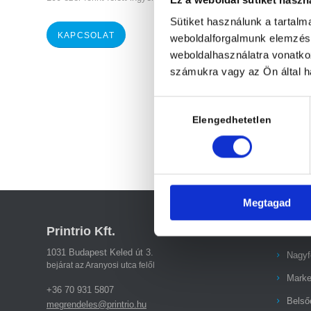
Sütiket használunk a tartal
KAPCSOLAT
weboldalforgalmunk elemzésé
weboldalhasználatra vonatko
számukra vagy az Ön által ha
Hozzájárulás
kiválasztása
Elengedhetetlen
Megtagad
Printrio Kft.
Termé
1031 Budapest Keled út 3.
Nagyf
bejárat az Aranyosi utca felől
Marke
+36 70 931 5807
Belső
megrendeles@printrio.hu