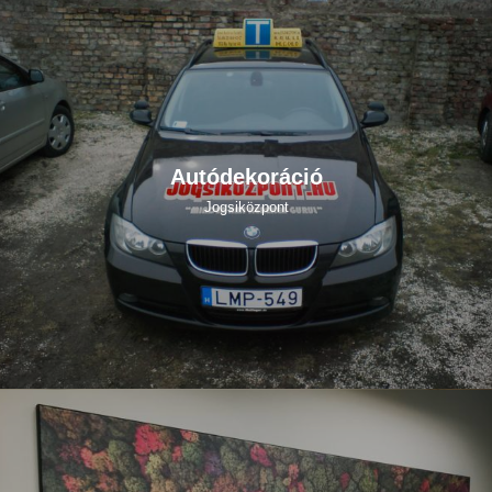
Autódekoráció
Jogsiközpont