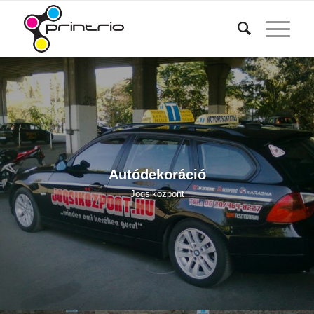
Autódekoráció
Jogsiközpont