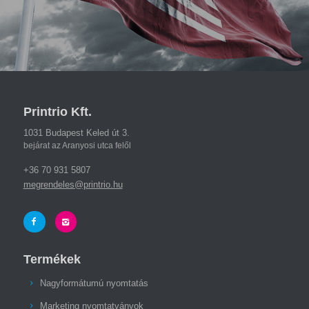
Printrio Kft.
1031 Budapest Keled út 3.
bejárat az Aranyosi utca felől
+36 70 931 5807
megrendeles@printrio.hu
Termékek
Nagyformátumú nyomtatás
Marketing nyomtatványok