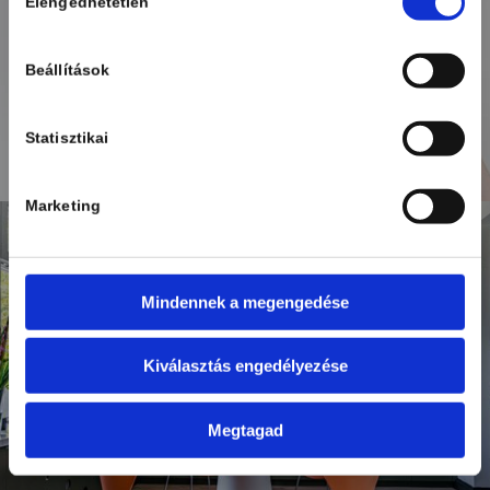
mny_850
Elengedhetetlen
kiválasztása
Beállítások
Statisztikai
Marketing
Mindennek a megengedése
Kiválasztás engedélyezése
be_megoldasok850
Megtagad